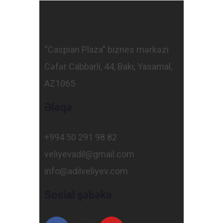
“Caspian Plaza” biznes mərkəzi
Cəfər Cabbarlı, 44, Bakı, Yasamal,
AZ1065
Əlaqə
+994 50 291 98 82
veliyevadil@gmail.com
info@adilveliyev.com
Sosial şəbəkə