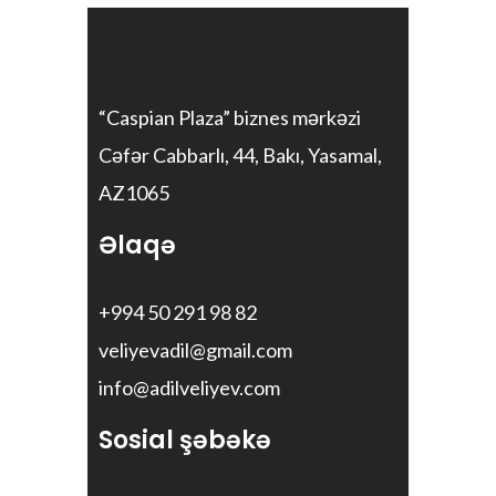
“Caspian Plaza” biznes mərkəzi
Cəfər Cabbarlı, 44, Bakı, Yasamal,
AZ1065
Əlaqə
+994 50 291 98 82
veliyevadil@gmail.com
info@adilveliyev.com
Sosial şəbəkə