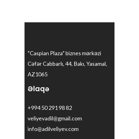
“Caspian Plaza” biznes mərkəzi
Cəfər Cabbarlı, 44, Bakı, Yasamal,
AZ1065
Əlaqə
+994 50 291 98 82
veliyevadil@gmail.com
info@adilveliyev.com