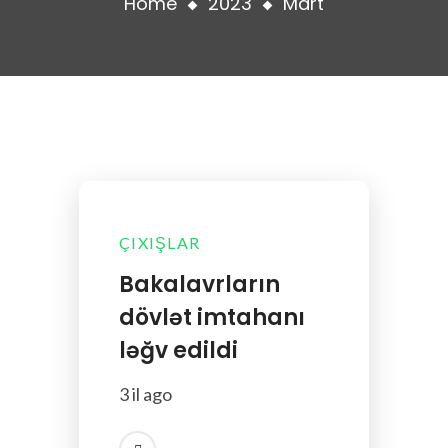
Home
2023
Mart
ÇIXIŞLAR
Bakalavrların
dövlət imtahanı
ləğv edildi
3 il ago