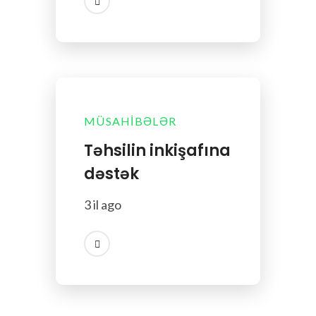
MÜSAHIBƏLƏR
Təhsilin inkişafına
dəstək
3 il ago