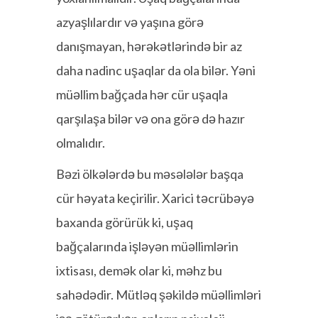
azyaşlılardır və yaşına görə
danışmayan, hərəkətlərində bir az
daha nadinc uşaqlar da ola bilər. Yəni
müəllim bağçada hər cür uşaqla
qarşılaşa bilər və ona görə də hazır
olmalıdır.
Bəzi ölkələrdə bu məsələlər başqa
cür həyata keçirilir. Xarici təcrübəyə
baxanda görürük ki, uşaq
bağçalarında işləyən müəllimlərin
ixtisası, demək olar ki, məhz bu
sahədədir. Mütləq şəkildə müəllimləri