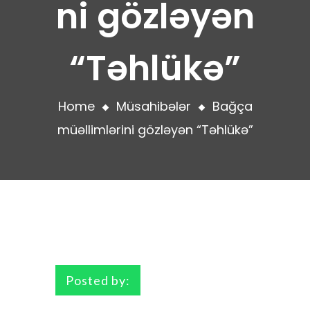
ni gözləyən
“Təhlükə”
Home
Müsahibələr
Bağça
müəllimlərini gözləyən “Təhlükə”
Posted by: