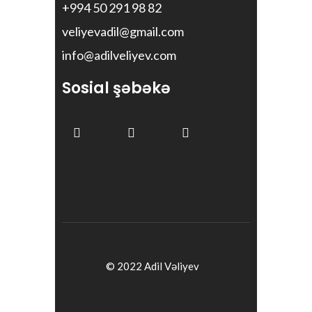
+994 50 291 98 82
veliyevadil@gmail.com
info@adilveliyev.com
Sosial şəbəkə
© 2022 Adil Vəliyev