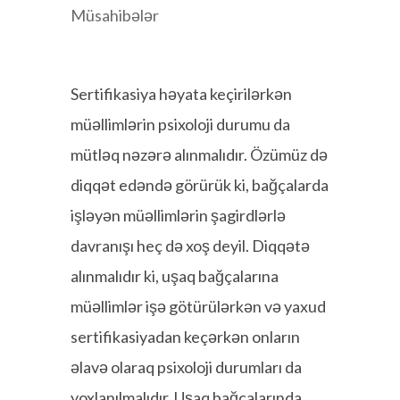
Müsahibələr
Sertifikasiya həyata keçirilərkən
müəllimlərin psixoloji durumu da
mütləq nəzərə alınmalıdır. Özümüz də
diqqət edəndə görürük ki, bağçalarda
işləyən müəllimlərin şagirdlərlə
davranışı heç də xoş deyil. Diqqətə
alınmalıdır ki, uşaq bağçalarına
müəllimlər işə götürülərkən və yaxud
sertifikasiyadan keçərkən onların
əlavə olaraq psixoloji durumları da
yoxlanılmalıdır. Uşaq bağçalarında