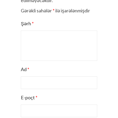
edilməyəcəkdir.
Gərəkli sahələr
*
ilə işarələnmişdir
Şərh
*
Ad
*
E-poçt
*