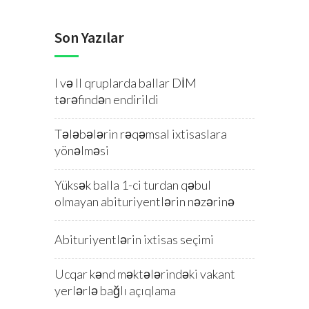
Son Yazılar
I və II qruplarda ballar DİM
tərəfindən endirildi
Tələbələrin rəqəmsal ixtisaslara
yönəlməsi
Yüksək balla 1-ci turdan qəbul
olmayan abituriyentlərin nəzərinə
Abituriyentlərin ixtisas seçimi
Ucqar kənd məktələrindəki vakant
yerlərlə bağlı açıqlama