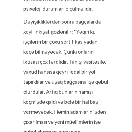
psixoloji durumları ölçülməlidir.
Dəyişikliklərdən sonra bağçalarda
xeyli inkişaf gözlənilir: “Yəqin ki,
işçilərin bir çoxu sertifikasiyadan
keçə bilməyəcək. Çünki onların
ixtisası çox fərqlidir. Tanışı vasitəsilə,
yaxud hansısa qeyri-leqal bir yol
tapırdılar və uşaq bağçasına işə qəbul
olurdular. Artıq bunların hamısı
keçmişdə qaldı və belə bir hal baş
verməyəcək. Həmin adamların işdən
çıxarılması və yeni müəllimlərin işə
qəbul olunması həm uşaq