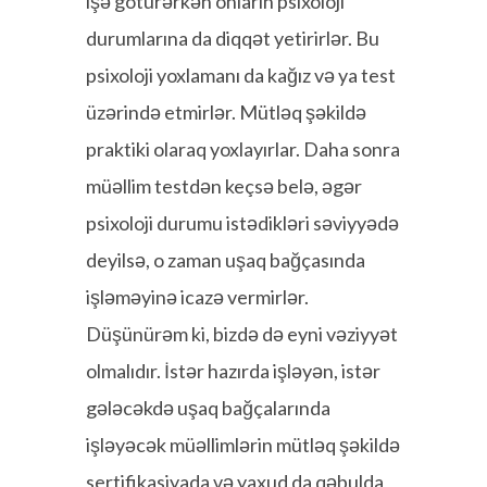
işə götürərkən onların psixoloji
durumlarına da diqqət yetirirlər. Bu
psixoloji yoxlamanı da kağız və ya test
üzərində etmirlər. Mütləq şəkildə
praktiki olaraq yoxlayırlar. Daha sonra
müəllim testdən keçsə belə, əgər
psixoloji durumu istədikləri səviyyədə
deyilsə, o zaman uşaq bağçasında
işləməyinə icazə vermirlər.
Düşünürəm ki, bizdə də eyni vəziyyət
olmalıdır. İstər hazırda işləyən, istər
gələcəkdə uşaq bağçalarında
işləyəcək müəllimlərin mütləq şəkildə
sertifikasiyada və yaxud da qəbulda