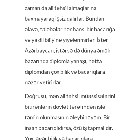
zaman da ali təhsil almaqlarına
baxmayaraq işsiz qalırlar. Bundan
əlavə, tələbələr hər hansı bir bacarığa
və ya dil biliyinə yiyələnmirlər. İstər
Azərbaycan, istərsə də dünya əmək
bazarında diplomla yanaşı, hətta
diplomdan çox bilik və bacarıqlara
nəzər yetirirlər.
Doğrusu, mən ali təhsil müəssisələrini
bitirənlərin dövlət tərəfindən işlə
təmin olunmasının əleyhinəyəm. Bir
insan bacarıqlıdırsa, özü iş tapmalıdır.
Yox, əgər bilik və bacarıqlara