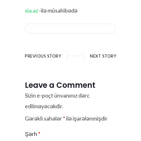
sia.az
-ilə müsahibədə
PREVIOUS STORY
NEXT STORY
Leave a Comment
Sizin e-poçt ünvanınız dərc
edilməyəcəkdir.
Gərəkli sahələr
*
ilə işarələnmişdir
Şərh
*