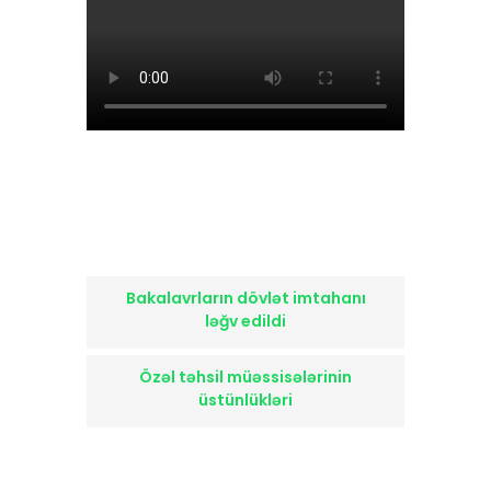
Bakalavrların dövlət imtahanı
ləğv edildi
Özəl təhsil müəssisələrinin
üstünlükləri